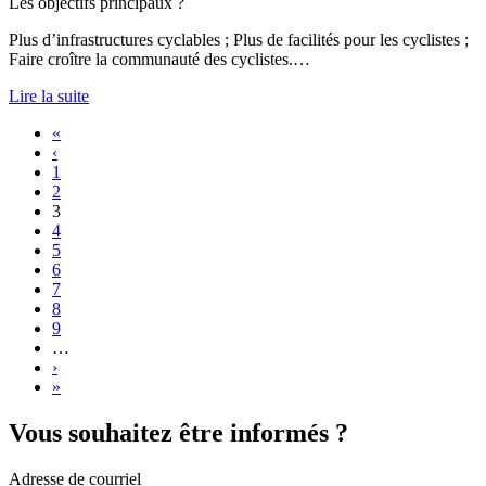
Les objectifs principaux ?
Plus d’infrastructures cyclables ; Plus de facilités pour les cyclistes ;
Faire croître la communauté des cyclistes.…
Lire la suite
«
‹
1
2
3
4
5
6
7
8
9
…
›
»
Vous souhaitez être informés ?
Adresse de courriel